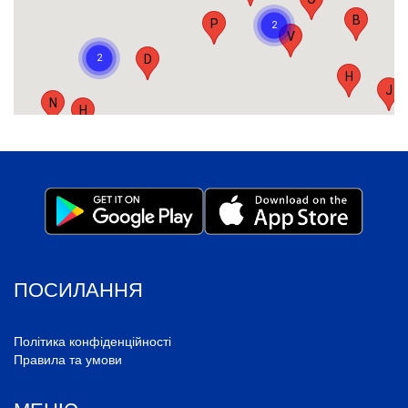
B
P
V
D
H
J
N
H
Q
P
S
C
C
O
K
Z
ПОСИЛАННЯ
R
Політика конфіденційності
Правила та умови
F