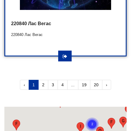
K
H
G
220840 Лас Вегас
220840 Лас Вегас
G
O
L
V
B
‹
1
2
3
4
...
19
20
›
A
W
G
F
F
I
O