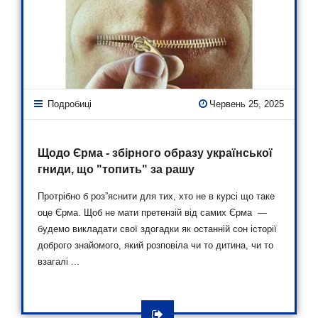
Подробиці
Червень 25, 2025
Щодо Єрма - збірного образу української
гниди, що "топить" за рашу
Протрібно б роз”яснити для тих, хто не в курсі що таке
оце Єрма. Щоб не мати претензій від самих Єрма —
будемо викладати свої здогадки як останній сон історії
доброго знайомого, який розповіла чи то дитина, чи то
взагалі ...