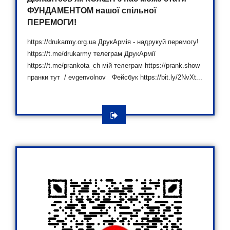
ФУНДАМЕНТОМ нашої спільної
ПЕРЕМОГИ!
https://drukarmy.org.ua ДрукАрмія - надрукуй перемогу!
https://t.me/drukarmy телеграм ДрукАрмії
https://t.me/prankota_ch мій телеграм https://prank.show
пранки тут / evgenvolnov Фейсбук https://bit.ly/2NvXt...